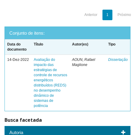
Anterior
1
Próximo
Conjunto de itens:
Data do
Título
Autor(es)
Tipo
documento
14-Dez-2022
Avaliação do
AOUN, Rafael
Dissertação
impacto das
Maglione
estratégias de
controle de recursos
energéticos
distribuídos (REDS)
no desempenho
dinâmico de
sistemas de
potência
Busca facetada
Autoria