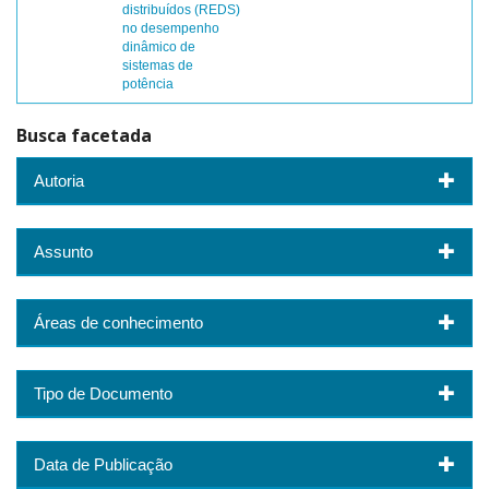
distribuídos (REDS)
no desempenho
dinâmico de
sistemas de
potência
Busca facetada
Autoria
Assunto
Áreas de conhecimento
Tipo de Documento
Data de Publicação