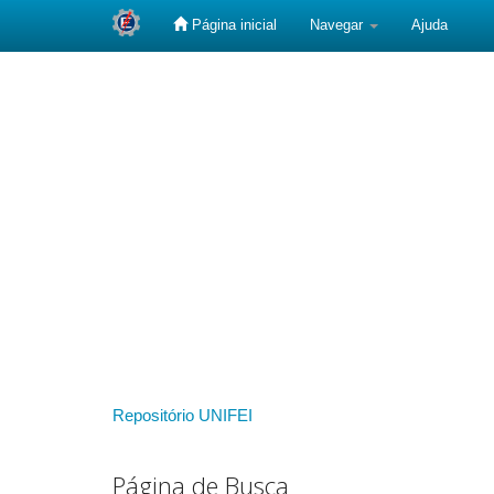
Página inicial
Navegar
Ajuda
Skip
navigation
Repositório UNIFEI
Página de Busca