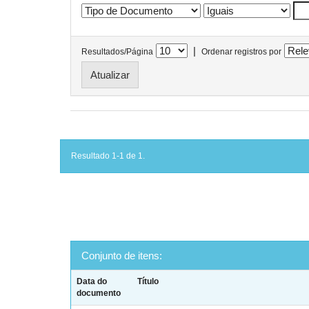
|
Resultados/Página
Ordenar registros por
Resultado 1-1 de 1.
Conjunto de itens:
Data do
Título
documento