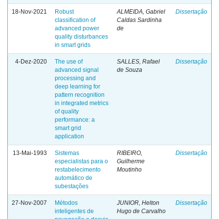
18-Nov-2021
Robust
ALMEIDA, Gabriel
Dissertação
classification of
Caldas Sardinha
advanced power
de
quality disturbances
in smart grids
4-Dez-2020
The use of
SALLES, Rafael
Dissertação
advanced signal
de Souza
processing and
deep learning for
pattern recognition
in integrated metrics
of quality
performance: a
smart grid
application
13-Mai-1993
Sistemas
RIBEIRO,
Dissertação
especialistas para o
Guilherme
restabelecimento
Moutinho
automático de
subestações
27-Nov-2007
Métodos
JUNIOR, Helton
Dissertação
inteligentes de
Hugo de Carvalho