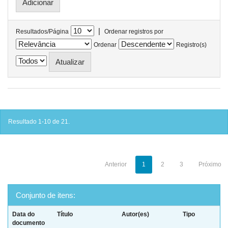
|
Resultados/Página
Ordenar registros por
Ordenar
Registro(s)
Resultado 1-10 de 21.
Anterior
1
2
3
Próximo
Conjunto de itens:
Data do
Título
Autor(es)
Tipo
documento