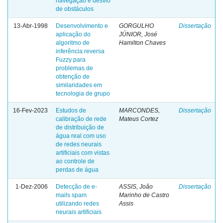
navegação e desvio
de obstáculos
13-Abr-1998
Desenvolvimento e
GORGULHO
Dissertação
aplicação do
JÚNIOR, José
algoritmo de
Hamilton Chaves
inferência reversa
Fuzzy para
problemas de
obtenção de
similaridades em
tecnologia de grupo
16-Fev-2023
Estudos de
MARCONDES,
Dissertação
calibração de rede
Mateus Cortez
de distribuição de
água real com uso
de redes neurais
artificiais com vistas
ao controle de
perdas de água
1-Dez-2006
Detecção de e-
ASSIS, João
Dissertação
mails spam
Marinho de Castro
utilizando redes
Assis
neurais artificiais