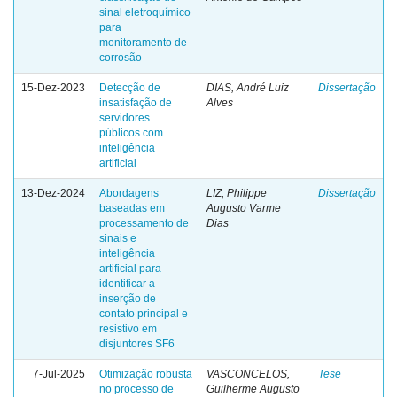
sinal eletroquímico
para
monitoramento de
corrosão
15-Dez-2023
Detecção de
DIAS, André Luiz
Dissertação
insatisfação de
Alves
servidores
públicos com
inteligência
artificial
13-Dez-2024
Abordagens
LIZ, Philippe
Dissertação
baseadas em
Augusto Varme
processamento de
Dias
sinais e
inteligência
artificial para
identificar a
inserção de
contato principal e
resistivo em
disjuntores SF6
7-Jul-2025
Otimização robusta
VASCONCELOS,
Tese
no processo de
Guilherme Augusto