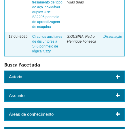
fresamento de topo
Vilas Boas
do aço inoxidável
duplex UNS
S32205 por meio
de aprendizagem
de máquina
17-Jul-2025
Circuitos auxiliares
SIQUEIRA, Pedro
Dissertação
de disjuntores a
Henrique Fonseca
SF6 por meio de
lógica fuzzy
Busca facetada
Autoria
Assunto
Áreas de conhecimento