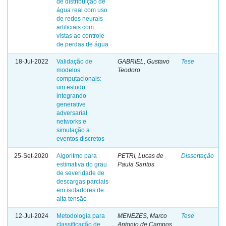
de distribuição de
água real com uso
de redes neurais
artificiais com
vistas ao controle
de perdas de água
18-Jul-2022
Validação de
GABRIEL, Gustavo
Tese
modelos
Teodoro
computacionais:
um estudo
integrando
generative
adversarial
networks e
simulação a
eventos discretos
25-Set-2020
Algoritmo para
PETRI, Lucas de
Dissertação
estimativa do grau
Paula Santos
de severidade de
descargas parciais
em isoladores de
alta tensão
12-Jul-2024
Metodologia para
MENEZES, Marco
Tese
classificação de
Antonio de Campos