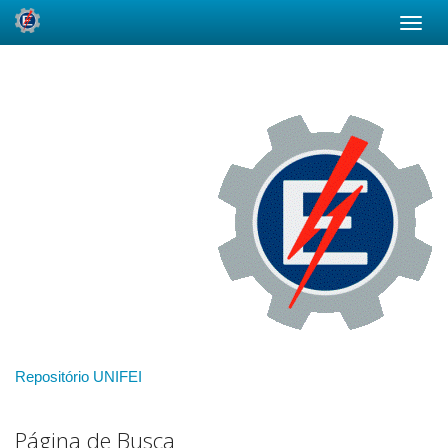
Skip
navigation
Repositório UNIFEI
Página de Busca