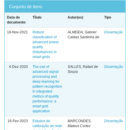
Conjunto de itens:
Data do
Título
Autor(es)
Tipo
documento
18-Nov-2021
Robust
ALMEIDA, Gabriel
Dissertação
classification of
Caldas Sardinha de
advanced power
quality
disturbances in
smart grids
4-Dez-2020
The use of
SALLES, Rafael de
Dissertação
advanced signal
Souza
processing and
deep learning for
pattern recognition
in integrated
metrics of quality
performance: a
smart grid
application
16-Fev-2023
Estudos de
MARCONDES,
Dissertação
calibração de rede
Mateus Cortez