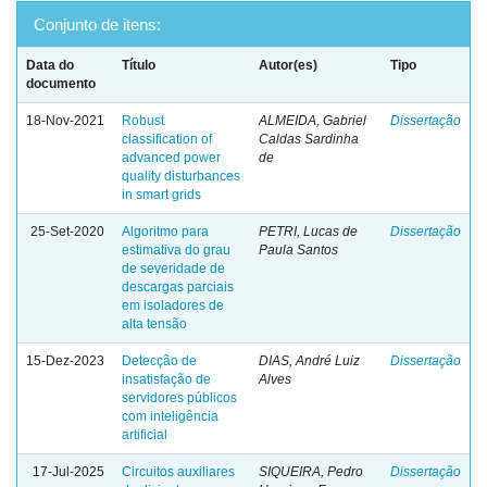
Conjunto de itens:
Data do
Título
Autor(es)
Tipo
documento
18-Nov-2021
Robust
ALMEIDA, Gabriel
Dissertação
classification of
Caldas Sardinha
advanced power
de
quality disturbances
in smart grids
25-Set-2020
Algoritmo para
PETRI, Lucas de
Dissertação
estimativa do grau
Paula Santos
de severidade de
descargas parciais
em isoladores de
alta tensão
15-Dez-2023
Detecção de
DIAS, André Luiz
Dissertação
insatisfação de
Alves
servidores públicos
com inteligência
artificial
17-Jul-2025
Circuitos auxiliares
SIQUEIRA, Pedro
Dissertação