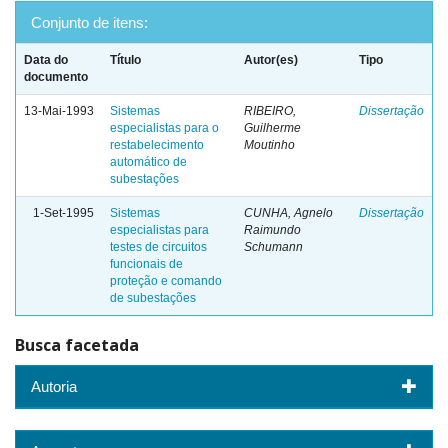
Conjunto de itens:
Data do
Título
Autor(es)
Tipo
documento
13-Mai-1993
Sistemas
RIBEIRO,
Dissertação
especialistas para o
Guilherme
restabelecimento
Moutinho
automático de
subestações
1-Set-1995
Sistemas
CUNHA, Agnelo
Dissertação
especialistas para
Raimundo
testes de circuitos
Schumann
funcionais de
proteção e comando
de subestações
Busca facetada
Autoria