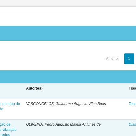
Anterior
1
Autor(es)
Tip
o de topo do
VASCONCELOS, Guilherme Augusto Vilas Boas
Tes
de
ação de
OLIVEIRA, Pedro Augusto Matelli Antunes de
Diss
de vibração
 redes