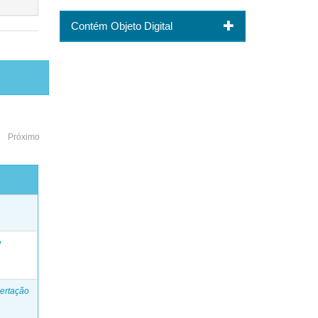
Contém Objeto Digital
Próximo
o
e
ertação