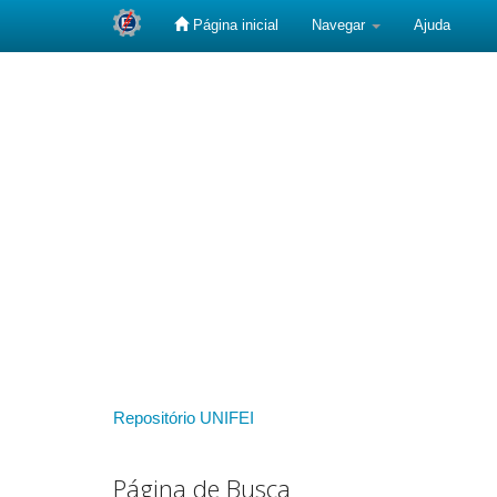
Página inicial
Navegar
Ajuda
Skip
navigation
Repositório UNIFEI
Página de Busca