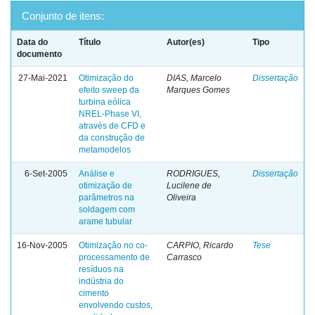
Conjunto de itens:
Data do
Título
Autor(es)
Tipo
documento
27-Mai-2021
Otimização do
DIAS, Marcelo
Dissertação
efeito sweep da
Marques Gomes
turbina eólica
NREL-Phase VI,
através de CFD e
da construção de
metamodelos
6-Set-2005
Análise e
RODRIGUES,
Dissertação
otimização de
Lucilene de
parâmetros na
Oliveira
soldagem com
arame tubular
16-Nov-2005
Otimização no co-
CARPIO, Ricardo
Tese
processamento de
Carrasco
resíduos na
indústria do
cimento
envolvendo custos,