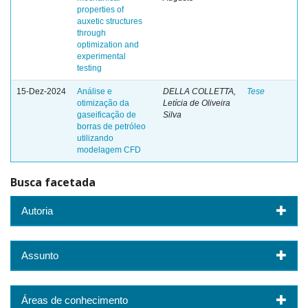
properties of
auxetic structures
through
optimization and
experimental
testing
15-Dez-2024
Análise e
DELLA COLLETTA,
Tese
otimização da
Letícia de Oliveira
gaseificação de
Silva
borras de petróleo
utilizando
modelagem CFD
Busca facetada
Autoria
Assunto
Áreas de conhecimento