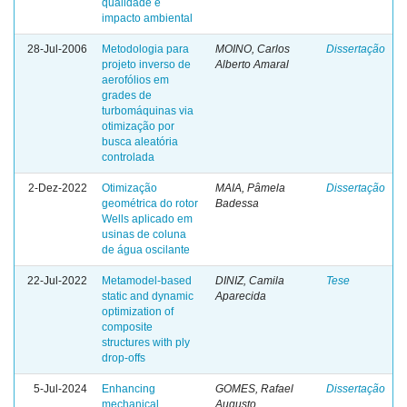
qualidade e
impacto ambiental
28-Jul-2006
Metodologia para
MOINO, Carlos
Dissertação
projeto inverso de
Alberto Amaral
aerofólios em
grades de
turbomáquinas via
otimização por
busca aleatória
controlada
2-Dez-2022
Otimização
MAIA, Pâmela
Dissertação
geométrica do rotor
Badessa
Wells aplicado em
usinas de coluna
de água oscilante
22-Jul-2022
Metamodel-based
DINIZ, Camila
Tese
static and dynamic
Aparecida
optimization of
composite
structures with ply
drop-offs
5-Jul-2024
Enhancing
GOMES, Rafael
Dissertação
mechanical
Augusto