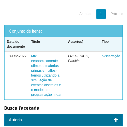
Anterior
1
Próximo
Conjunto de itens:
Data do
Título
Autor(es)
Tipo
documento
18-Fev-2022
Mix
FREDERICO,
Dissertação
economicamente
Patrícia
ótimo de matérias-
primas em altos-
fornos utilizando a
simulação de
eventos discretos e
o modelo de
programação linear
Busca facetada
Autoria