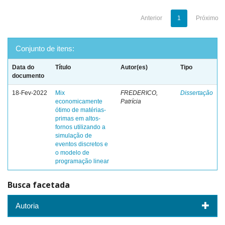
Anterior
1
Próximo
Conjunto de itens:
Data do
Título
Autor(es)
Tipo
documento
18-Fev-2022
Mix
FREDERICO,
Dissertação
economicamente
Patrícia
ótimo de matérias-
primas em altos-
fornos utilizando a
simulação de
eventos discretos e
o modelo de
programação linear
Busca facetada
Autoria