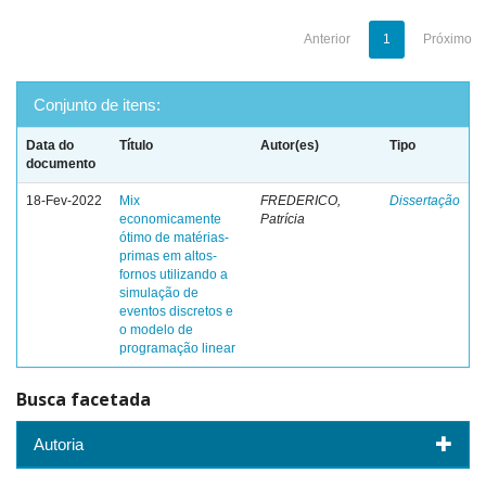
Anterior
1
Próximo
Conjunto de itens:
Data do
Título
Autor(es)
Tipo
documento
18-Fev-2022
Mix
FREDERICO,
Dissertação
economicamente
Patrícia
ótimo de matérias-
primas em altos-
fornos utilizando a
simulação de
eventos discretos e
o modelo de
programação linear
Busca facetada
Autoria