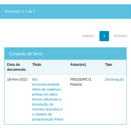
Resultado 1-1 de 1.
Anterior
1
Próximo
Conjunto de itens:
Data do
Título
Autor(es)
Tipo
documento
18-Fev-2022
Mix
FREDERICO,
Dissertação
economicamente
Patrícia
ótimo de matérias-
primas em altos-
fornos utilizando a
simulação de
eventos discretos e
o modelo de
programação linear