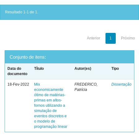
Resultado 1-1 de 1.
Anterior
1
Próximo
Conjunto de itens:
Data do
Título
Autor(es)
Tipo
documento
18-Fev-2022
Mix
FREDERICO,
Dissertação
economicamente
Patrícia
ótimo de matérias-
primas em altos-
fornos utilizando a
simulação de
eventos discretos e
o modelo de
programação linear