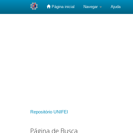
Página inicial
Navegar
Ajuda
Skip
navigation
Repositório UNIFEI
Página de Busca