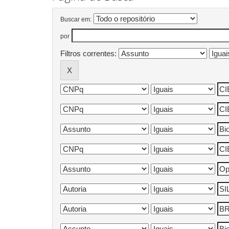
Buscar em:
por
Filtros correntes: