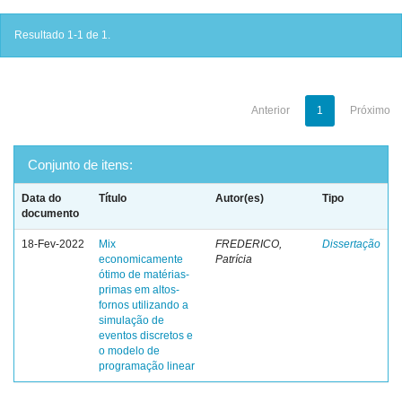
Resultado 1-1 de 1.
Anterior
1
Próximo
Conjunto de itens:
Data do
Título
Autor(es)
Tipo
documento
18-Fev-2022
Mix
FREDERICO,
Dissertação
economicamente
Patrícia
ótimo de matérias-
primas em altos-
fornos utilizando a
simulação de
eventos discretos e
o modelo de
programação linear