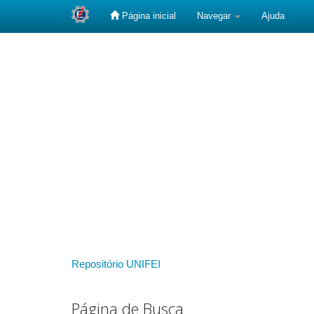
Página inicial
Navegar
Ajuda
Skip
navigation
Repositório UNIFEI
Página de Busca