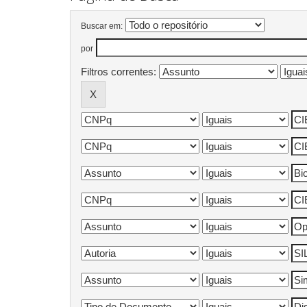
Buscar em:
por
Filtros correntes: