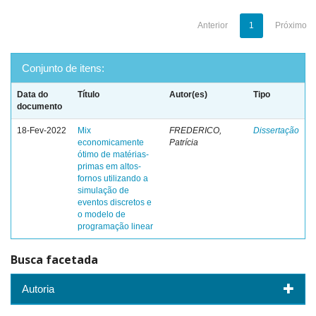
Anterior
1
Próximo
Conjunto de itens:
Data do
Título
Autor(es)
Tipo
documento
18-Fev-2022
Mix
FREDERICO,
Dissertação
economicamente
Patrícia
ótimo de matérias-
primas em altos-
fornos utilizando a
simulação de
eventos discretos e
o modelo de
programação linear
Busca facetada
Autoria