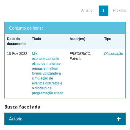
Anterior
1
Próximo
Conjunto de itens:
Data do
Título
Autor(es)
Tipo
documento
18-Fev-2022
Mix
FREDERICO,
Dissertação
economicamente
Patrícia
ótimo de matérias-
primas em altos-
fornos utilizando a
simulação de
eventos discretos e
o modelo de
programação linear
Busca facetada
Autoria