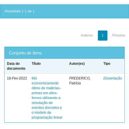
Resultado 1-1 de 1.
Anterior
1
Próximo
Conjunto de itens:
Data do
Título
Autor(es)
Tipo
documento
18-Fev-2022
Mix
FREDERICO,
Dissertação
economicamente
Patrícia
ótimo de matérias-
primas em altos-
fornos utilizando a
simulação de
eventos discretos e
o modelo de
programação linear