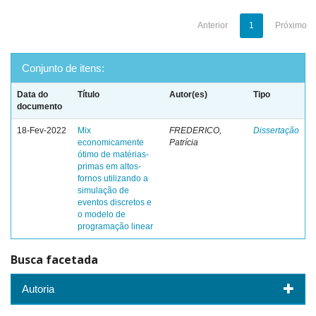
Anterior
1
Próximo
Conjunto de itens:
Data do
Título
Autor(es)
Tipo
documento
18-Fev-2022
Mix
FREDERICO,
Dissertação
economicamente
Patrícia
ótimo de matérias-
primas em altos-
fornos utilizando a
simulação de
eventos discretos e
o modelo de
programação linear
Busca facetada
Autoria