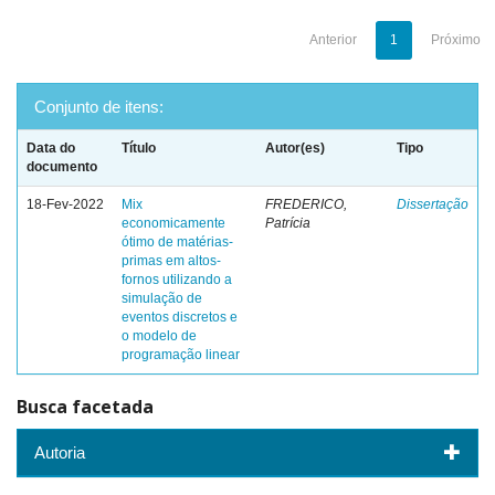
Anterior
1
Próximo
Conjunto de itens:
Data do
Título
Autor(es)
Tipo
documento
18-Fev-2022
Mix
FREDERICO,
Dissertação
economicamente
Patrícia
ótimo de matérias-
primas em altos-
fornos utilizando a
simulação de
eventos discretos e
o modelo de
programação linear
Busca facetada
Autoria