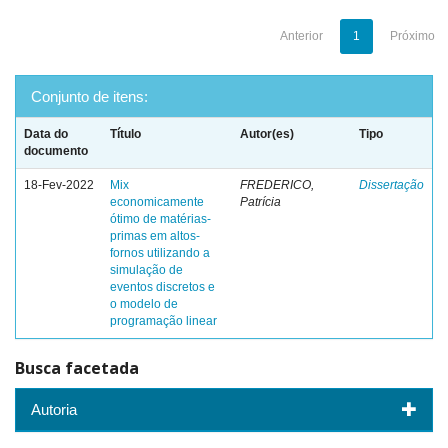
Anterior
1
Próximo
Conjunto de itens:
Data do
Título
Autor(es)
Tipo
documento
18-Fev-2022
Mix
FREDERICO,
Dissertação
economicamente
Patrícia
ótimo de matérias-
primas em altos-
fornos utilizando a
simulação de
eventos discretos e
o modelo de
programação linear
Busca facetada
Autoria