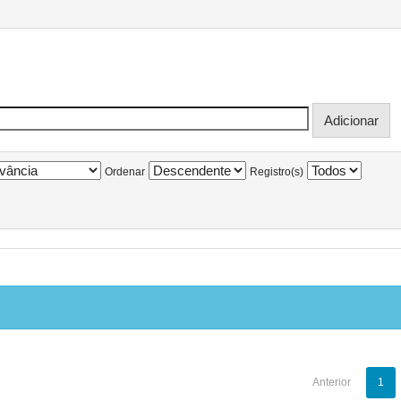
Ordenar
Registro(s)
Anterior
1