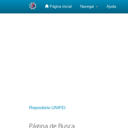
Página inicial
Navegar
Ajuda
Skip
navigation
Repositório UNIFEI
Página de Busca