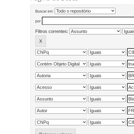
Buscar em:
por
Filtros correntes: