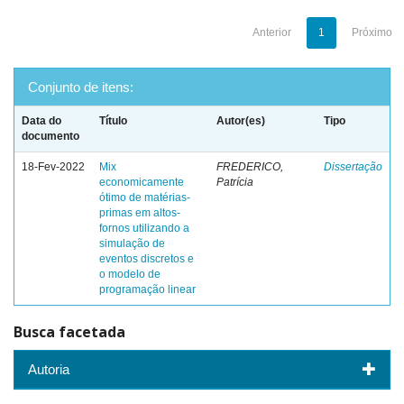
Anterior
1
Próximo
Conjunto de itens:
Data do
Título
Autor(es)
Tipo
documento
18-Fev-2022
Mix
FREDERICO,
Dissertação
economicamente
Patrícia
ótimo de matérias-
primas em altos-
fornos utilizando a
simulação de
eventos discretos e
o modelo de
programação linear
Busca facetada
Autoria