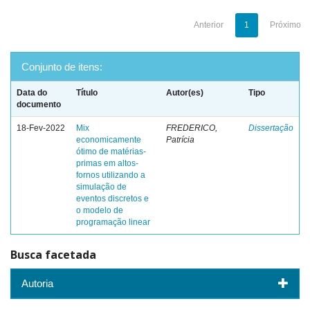
Anterior
1
Próximo
Conjunto de itens:
Data do
Título
Autor(es)
Tipo
documento
18-Fev-2022
Mix
FREDERICO,
Dissertação
economicamente
Patrícia
ótimo de matérias-
primas em altos-
fornos utilizando a
simulação de
eventos discretos e
o modelo de
programação linear
Busca facetada
Autoria