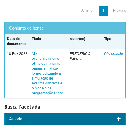
Anterior
1
Próximo
Conjunto de itens:
Data do
Título
Autor(es)
Tipo
documento
18-Fev-2022
Mix
FREDERICO,
Dissertação
economicamente
Patrícia
ótimo de matérias-
primas em altos-
fornos utilizando a
simulação de
eventos discretos e
o modelo de
programação linear
Busca facetada
Autoria