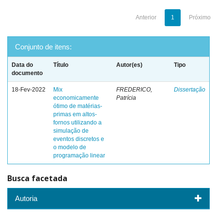
Anterior
1
Próximo
Conjunto de itens:
Data do
Título
Autor(es)
Tipo
documento
18-Fev-2022
Mix
FREDERICO,
Dissertação
economicamente
Patrícia
ótimo de matérias-
primas em altos-
fornos utilizando a
simulação de
eventos discretos e
o modelo de
programação linear
Busca facetada
Autoria