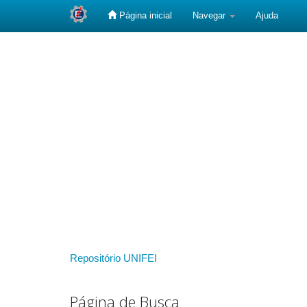
Página inicial
Navegar
Ajuda
Skip
navigation
Repositório UNIFEI
Página de Busca