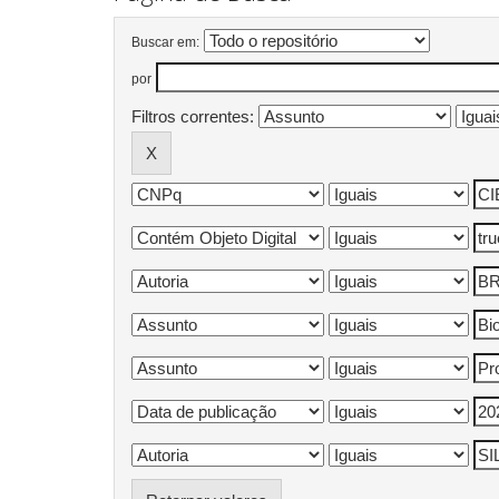
Buscar em:
por
Filtros correntes: