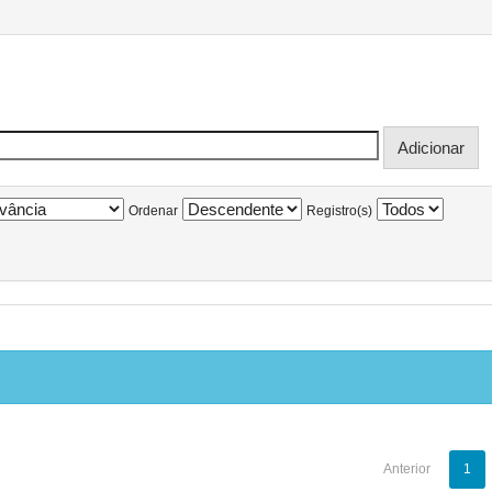
Ordenar
Registro(s)
Anterior
1