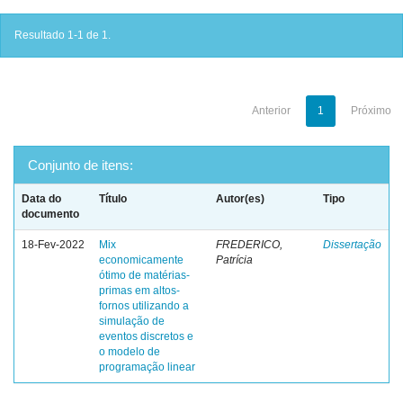
Resultado 1-1 de 1.
Anterior
1
Próximo
Conjunto de itens:
Data do
Título
Autor(es)
Tipo
documento
18-Fev-2022
Mix
FREDERICO,
Dissertação
economicamente
Patrícia
ótimo de matérias-
primas em altos-
fornos utilizando a
simulação de
eventos discretos e
o modelo de
programação linear