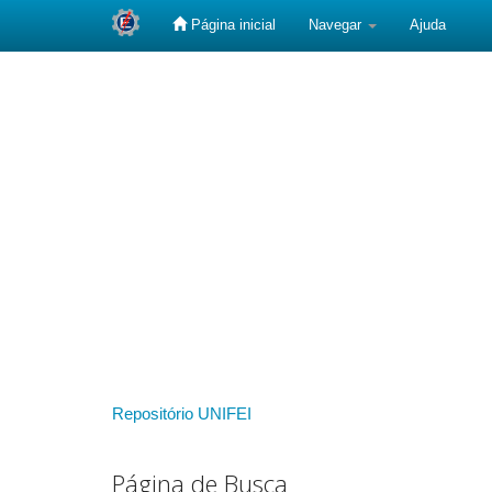
Página inicial
Navegar
Ajuda
Skip
navigation
Repositório UNIFEI
Página de Busca