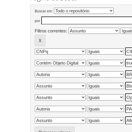
Buscar em:
por
Filtros correntes: