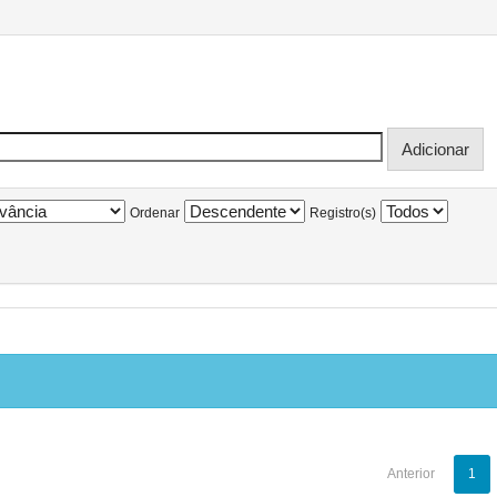
Ordenar
Registro(s)
Anterior
1