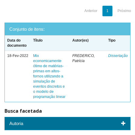
Anterior
1
Próximo
Conjunto de itens:
Data do
Título
Autor(es)
Tipo
documento
18-Fev-2022
Mix
FREDERICO,
Dissertação
economicamente
Patrícia
ótimo de matérias-
primas em altos-
fornos utilizando a
simulação de
eventos discretos e
o modelo de
programação linear
Busca facetada
Autoria