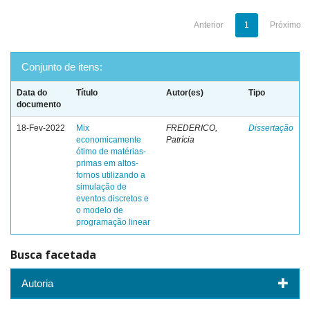
Anterior
1
Próximo
Conjunto de itens:
Data do
Título
Autor(es)
Tipo
documento
18-Fev-2022
Mix
FREDERICO,
Dissertação
economicamente
Patrícia
ótimo de matérias-
primas em altos-
fornos utilizando a
simulação de
eventos discretos e
o modelo de
programação linear
Busca facetada
Autoria