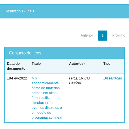
Resultado 1-1 de 1.
Anterior
1
Próximo
Conjunto de itens:
Data do
Título
Autor(es)
Tipo
documento
18-Fev-2022
Mix
FREDERICO,
Dissertação
economicamente
Patrícia
ótimo de matérias-
primas em altos-
fornos utilizando a
simulação de
eventos discretos e
o modelo de
programação linear