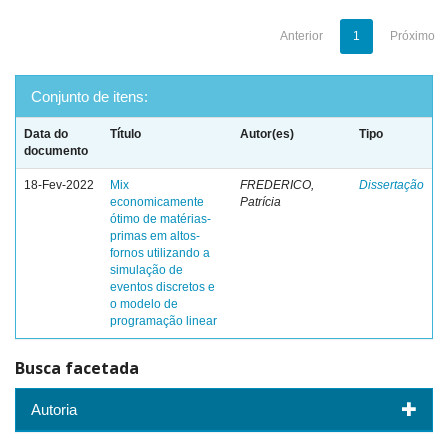
Anterior
1
Próximo
Conjunto de itens:
Data do
Título
Autor(es)
Tipo
documento
18-Fev-2022
Mix
FREDERICO,
Dissertação
economicamente
Patrícia
ótimo de matérias-
primas em altos-
fornos utilizando a
simulação de
eventos discretos e
o modelo de
programação linear
Busca facetada
Autoria