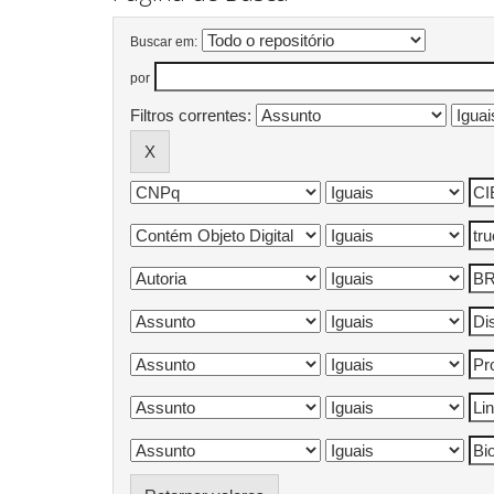
Buscar em:
por
Filtros correntes: