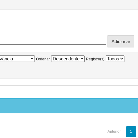
Ordenar
Registro(s)
Anterior
1