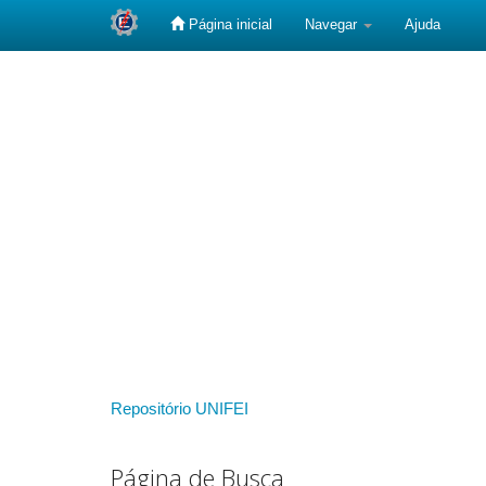
Página inicial
Navegar
Ajuda
Skip
navigation
Repositório UNIFEI
Página de Busca