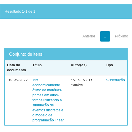
Resultado 1-1 de 1.
Anterior
1
Próximo
Conjunto de itens:
Data do
Título
Autor(es)
Tipo
documento
18-Fev-2022
Mix
FREDERICO,
Dissertação
economicamente
Patrícia
ótimo de matérias-
primas em altos-
fornos utilizando a
simulação de
eventos discretos e
o modelo de
programação linear