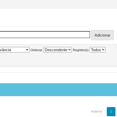
Ordenar
Registro(s)
Anterior
1