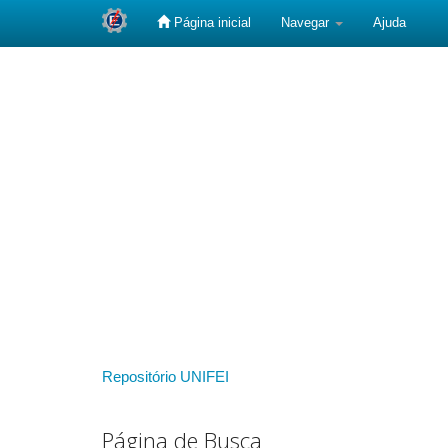
Página inicial
Navegar
Ajuda
Skip
navigation
Repositório UNIFEI
Página de Busca