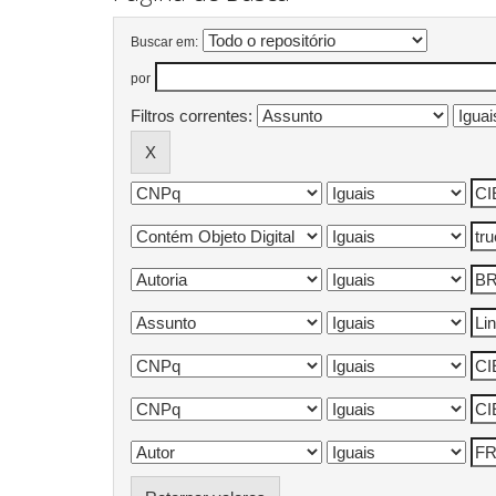
Buscar em:
por
Filtros correntes: