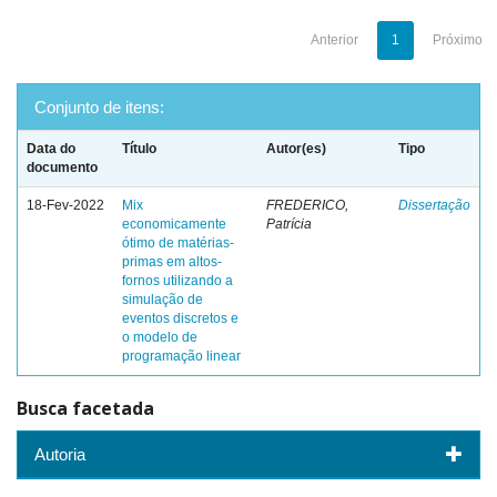
Anterior
1
Próximo
Conjunto de itens:
Data do
Título
Autor(es)
Tipo
documento
18-Fev-2022
Mix
FREDERICO,
Dissertação
economicamente
Patrícia
ótimo de matérias-
primas em altos-
fornos utilizando a
simulação de
eventos discretos e
o modelo de
programação linear
Busca facetada
Autoria