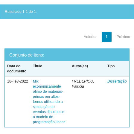
Resultado 1-1 de 1.
Anterior
1
Próximo
Conjunto de itens:
Data do
Título
Autor(es)
Tipo
documento
18-Fev-2022
Mix
FREDERICO,
Dissertação
economicamente
Patrícia
ótimo de matérias-
primas em altos-
fornos utilizando a
simulação de
eventos discretos e
o modelo de
programação linear