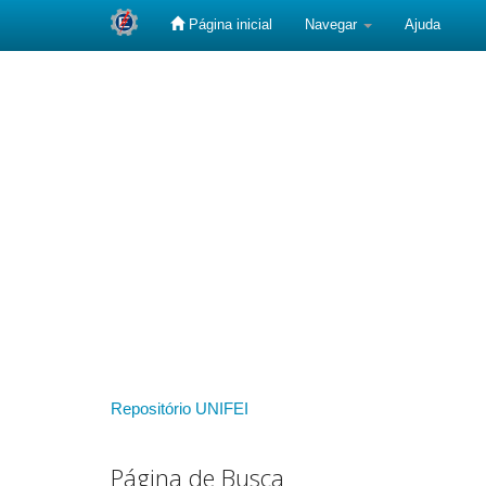
Página inicial
Navegar
Ajuda
Skip
navigation
Repositório UNIFEI
Página de Busca