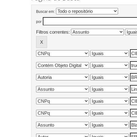
Buscar em:
por
Filtros correntes: