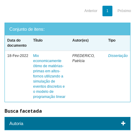
Anterior
1
Próximo
Conjunto de itens:
Data do
Título
Autor(es)
Tipo
documento
18-Fev-2022
Mix
FREDERICO,
Dissertação
economicamente
Patrícia
ótimo de matérias-
primas em altos-
fornos utilizando a
simulação de
eventos discretos e
o modelo de
programação linear
Busca facetada
Autoria