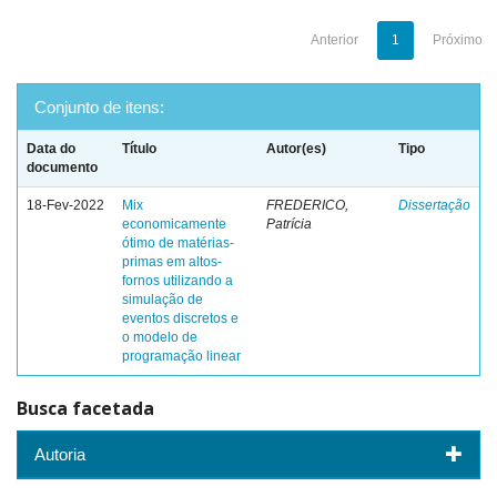
Anterior
1
Próximo
Conjunto de itens:
Data do
Título
Autor(es)
Tipo
documento
18-Fev-2022
Mix
FREDERICO,
Dissertação
economicamente
Patrícia
ótimo de matérias-
primas em altos-
fornos utilizando a
simulação de
eventos discretos e
o modelo de
programação linear
Busca facetada
Autoria