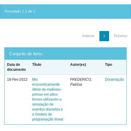
Resultado 1-1 de 1.
Anterior
1
Próximo
Conjunto de itens:
Data do
Título
Autor(es)
Tipo
documento
18-Fev-2022
Mix
FREDERICO,
Dissertação
economicamente
Patrícia
ótimo de matérias-
primas em altos-
fornos utilizando a
simulação de
eventos discretos e
o modelo de
programação linear