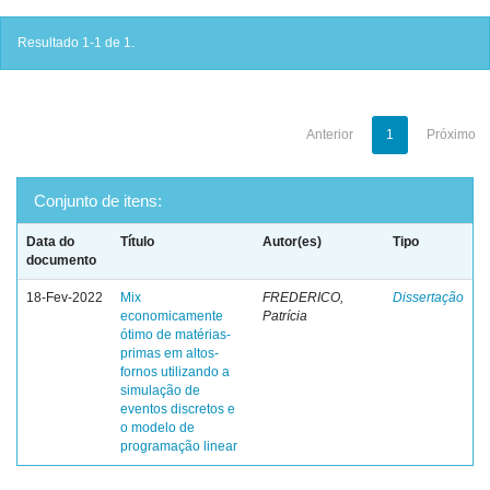
Resultado 1-1 de 1.
Anterior
1
Próximo
Conjunto de itens:
Data do
Título
Autor(es)
Tipo
documento
18-Fev-2022
Mix
FREDERICO,
Dissertação
economicamente
Patrícia
ótimo de matérias-
primas em altos-
fornos utilizando a
simulação de
eventos discretos e
o modelo de
programação linear