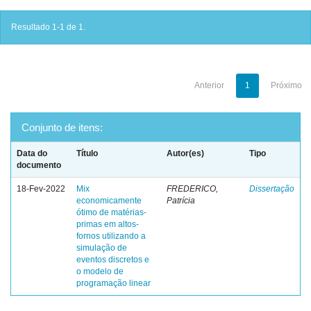
Resultado 1-1 de 1.
Anterior
1
Próximo
Conjunto de itens:
Data do
Título
Autor(es)
Tipo
documento
18-Fev-2022
Mix
FREDERICO,
Dissertação
economicamente
Patrícia
ótimo de matérias-
primas em altos-
fornos utilizando a
simulação de
eventos discretos e
o modelo de
programação linear