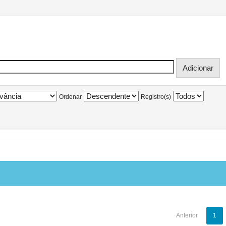
Ordenar
Registro(s)
Anterior
1