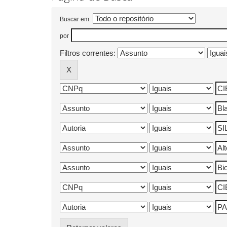
Buscar em:
por
Filtros correntes: