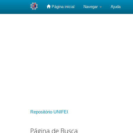
Página inicial
Navegar
Ajuda
Skip
navigation
Repositório UNIFEI
Página de Busca