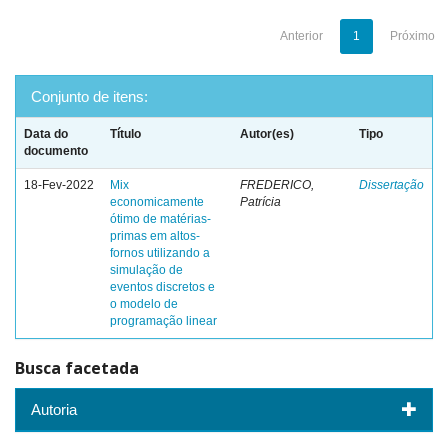
Anterior
1
Próximo
Conjunto de itens:
Data do
Título
Autor(es)
Tipo
documento
18-Fev-2022
Mix
FREDERICO,
Dissertação
economicamente
Patrícia
ótimo de matérias-
primas em altos-
fornos utilizando a
simulação de
eventos discretos e
o modelo de
programação linear
Busca facetada
Autoria