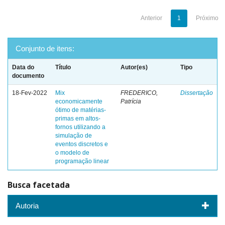
Anterior
1
Próximo
Conjunto de itens:
Data do
Título
Autor(es)
Tipo
documento
18-Fev-2022
Mix
FREDERICO,
Dissertação
economicamente
Patrícia
ótimo de matérias-
primas em altos-
fornos utilizando a
simulação de
eventos discretos e
o modelo de
programação linear
Busca facetada
Autoria