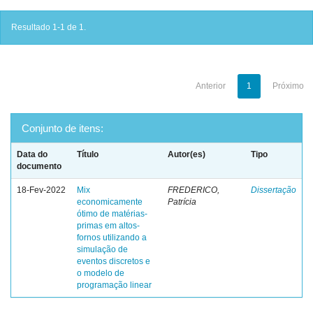
Resultado 1-1 de 1.
Anterior
1
Próximo
Conjunto de itens:
Data do
Título
Autor(es)
Tipo
documento
18-Fev-2022
Mix
FREDERICO,
Dissertação
economicamente
Patrícia
ótimo de matérias-
primas em altos-
fornos utilizando a
simulação de
eventos discretos e
o modelo de
programação linear